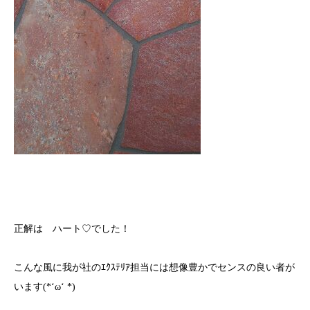
正解は ハート♡でした！
こんな風に我が社のｴｸｽﾃﾘｱ担当には想像豊かでセンスの良い者が
います(*‘ω‘ *)