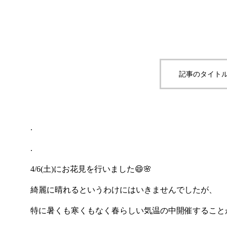
Construction examples
（土砂災害
（奥山工区
区）
香川県クル
設給水管更
記事のタイトル
長交安第2
工区）交通
.
.
4/6(土)にお花見を行いました😄🌸
綺麗に晴れるというわけにはいきませんでしたが、
特に暑くも寒くもなく春らしい気温の中開催すること