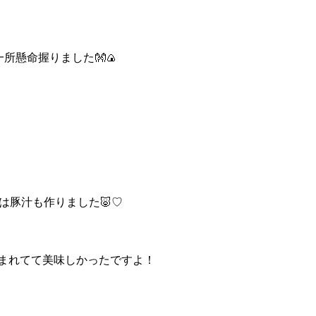
所懸命握りました👐🍙
は豚汁も作りました🐷♡
まれてて美味しかったですよ！