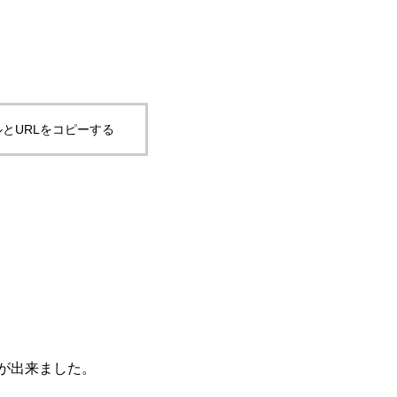
対策事業）国道１９３号
下高岡（12区画）造成工事
）道路整備工事（第２工
造成工事業
マエビ等大規模中間育成施
新工事
とURLをコピーする
号 県道三木牟礼線（井上
安全施設工事（第2工区）
が出来ました。