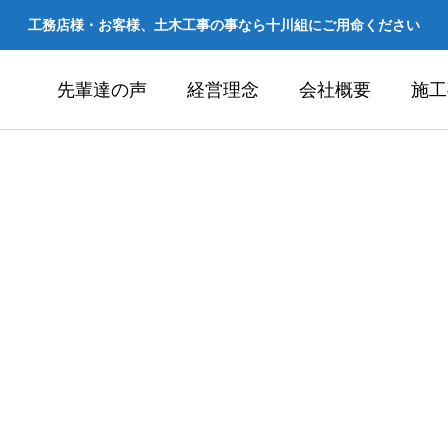
工務店様・お客様、土木工事の事なら十川組にご用命ください
先輩達の声
経営理念
会社概要
施工
事業
造成工事業
construction-work