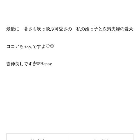
最後に 暑さも吹っ飛ぶ可愛さの 私の姪っ子と次男夫婦の愛犬
ココアちゃんですよ♡🐶
皆仲良しです☝💛Happy