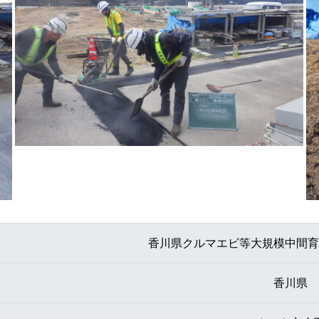
香川県クルマエビ等大規模中間育
香川県