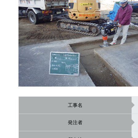
工事名
発注者