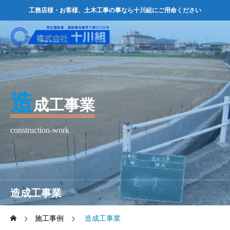
工務店様・お客様、土木工事の事なら十川組にご用命ください
造
成工事業
construction-work
造成工事業
施工事例
造成工事業